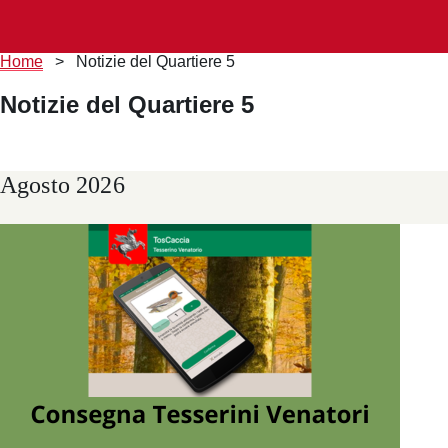
Briciole
Home
>
Notizie del Quartiere 5
di
pane
Notizie del Quartiere 5
Agosto 2026